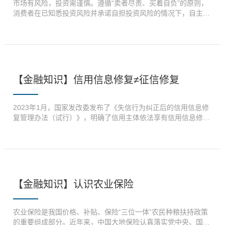
市场有风险，投资需谨慎。遵循“卖者尽责、买着自负”的原则，
风险套利”等为诱饵，声称债务不用本人偿还，背债人只需签字
消费者在已知悉投资风险并承诺自担投资风险的情况下，自主选
即可拿钱。 伪造材料骗贷陷阱。制作虚假职业证明、收入证
择认购超过其风险承受能力的产品发生亏损的，应自担投资风
明、银行流水等资料，将不符合银行贷款条件的人包装成“优质
险。因此，消费者有必要了解适当性原则，并结合自身情况进行
客户”，骗取银行贷款。 债务和风险转嫁陷阱。银行贷款发放
自身的适当性判断。什么是适当性原则。适当性原则就是要把与
后，即被不法中介、原债务人层层瓜分，甚至被用于其他非法活
投资者风险识别能力和风险承担能力相适应产品，通过合适的渠
动，而背债人不仅拿不到承诺的高额报酬，还要承担巨额债务和
道，提供给合适的投资者。为什么要坚持适当性原则。金融市场
风险。 （三）“职业背债”后果严重 债台高筑。背债人作为借款
没有一种适合每个人的通用投资方案，金融产品适当性应当根据
【金融知识】信用信息修复≠征信修复
人，需依法偿还全部本金及利息，逾期未偿还将面临催收、罚
个体的财务状况、风险承受能力、投资目标和金融投资经验进行
息，甚至被起诉。背债人即使证明自己被骗，仍需承担民事责
个性化评估。一部分人或许更适合采取稳健的储蓄和投资策略，
任，追偿不法中介资金难度较大。 信用受损。一旦背债人无力
而另一部分人或许更愿意承担一定的风险，以谋求更高的回报。
2023年1月，国家发改委发布了《失信行为纠正后的信用信息修
偿还贷款，个人征信将留下不良记录，影响未来获取如住房贷
因此，投资前必须仔细考虑个人情况，以制定符合个人需求和目
复管理办法（试行）》，明确了信用主体依法享有信用信息修复
款、消费贷款、信用卡申领等正规金融服务，甚至成为失信被执
标的投资计划。中国大地保险提醒广大消费者：一、金融消费者
的权利，满足相关条件的信用主体均可按要求申请信用信息修
行人，出行、就业等正常生活将受到限制。 违法犯罪。协助伪
应该认真阅读和了解相关产品的文件和风险揭示书，通过合法途
复。文件发布后，一些不法分子故意混淆概念，将信息修复与征
造资料骗取金融机构资金的行为，可能涉嫌诈骗、非法集资、骗
径了解存在的风险。二、金融消费者应该如实、客观填写投资者
信修复、征信修改混为一谈，并发布一些诸如“只要结清逾期账
取贷款、洗钱等刑事犯罪，沦为不法分子的共犯，面临被追究法
风险测评表中的各种信息，客观负责评估自己的抗风险能力，避
款，就可以申请征信修复”的谣言来误导社会公众。一、信用信
律责任的风险。 为保护金融消费者合法权益，中国大地保险特
免由他人代为评估的行为。三、金融消费者应根据自己的经济状
息修复到底是什么呢？根据办法规定，可修复的信用信息是指全
别提示您： 一是“天上掉馅饼”无好事。切记任何承诺以个人名义
况、收入水平、风险偏好，理性选择合适的储蓄、理财、基金、
国公共信用信息基础目录和地方公共信用信息补充目录中所列的
贷款，却声称“不用你还”的话术，本质都是骗局。面对“职业背
【金融知识】认识农业保险
信托、私募等投资产品，切记不要盲目投资。四、金融消费者应
对信用主体信用状况具有负面影响的信息，包括严重失信主体名
债”这类看似轻松赚钱的“好事”，一定要保持清醒，不要铤而走
远离非法推荐股票基金期货、非法代客理财等行为，警惕“保本
单信息、行政处罚信息和其他失信信息。而我们经常所提到的征
险，贪小失大。 二是个人信用无小事。信用记录是个人经济社
高收益”等虚假宣传，增强风险意识和防范能力，务必通过正规
信，是人民银行出具的个人或企业信用报告，客观记载个人或企
会生活中的第二张“身份证”，要合理规划收支，按时偿还各类债
农业保险是我国价格、补贴、保险“三位一体”农民种粮扶持政策
渠道进行投资。（内容来源：国家金融监督管理总局）
业履行信贷合同的相关情况，不属于本次规定的信用信息修复范
务，不随意为他人担保，不参与任何形式的骗贷或信用卡套现。
的重要组成部分。近年来，中国大地保险认真落实党中央、国务