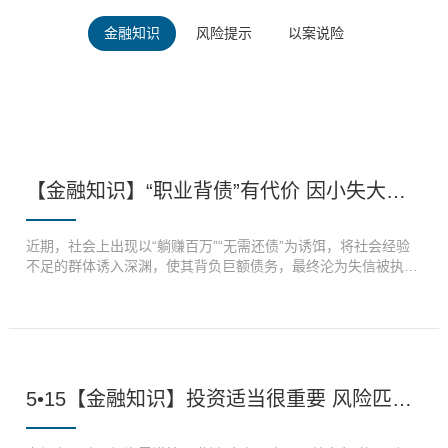
金融知识
风险提示
以案说险
【金融知识】“职业背债”有代价 因小失大要当心
近期，社会上出现以“躺赚百万”“无需还债”为诱饵，将社会经验
不足的群体诱入深渊，使其背负巨额债务，最终沦为失信被执行
人，甚至面临牢狱之灾的“职业背债”骗局。 （一）“职业背债”是
什么 “职业背债”字面意思是专门为他人承担债务，而从事者企图
从背债中获利。在“职业背债”骗局中，不法中介通过虚假包装、
伪造资质等手段，让背债人承接不属于其的债务，从而变成“替
罪羊”。例如，某企业资金链断裂，急需融资，便通过中介寻找
背债人，承诺给予高额报酬，诱使其成为企业法人或名义借款
5•15【金融知识】投资适当很重要 风险匹配要知道
人，以名下资产抵押套取贷款。一旦资金到手，不法中介抽走大
部分金额，背债人则被推至台前，独自面对银行追债与法律制
裁。 （二）“职业背债”陷阱多 高额酬劳陷阱。以“月入百万”“零