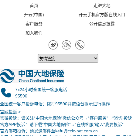
具体包括：“惠农政策公开、承保情况公开、理赔结果公开、服
首页
走进大地
务标准公开、监管要求公开”和“承保到户、定损到户、理赔到
户”，保险公司在开展政策性农险时须严格执行此项要求，确保
开云(中国)
开云手机官方版在线入口
承保农户利益不受损失。如投保农户有任何疑问，可向当地承保
客户服务
公开信息披露
公司咨询。
加入我们
7x24小时全国统一客服电话
95590
全国统一客户投诉电话：拨打95590并按语音提示进行操作
官网投诉
>
官微投诉
：请关注“中国大地保险”微信公众号→“客户服务”→“咨询|投诉
官方APP投诉：请下载“中国大地保险”→“在线客服”输入“我要投诉”
官方邮箱投诉：请发送邮件至kefu@ccic-net.com.cn