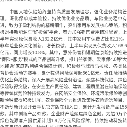
中国大地保险始终坚持高质量发展理念，强化业务结构管
理，深化保单成本管控，持续优化业务品质。车险业务稳中有
进，致力于盈利结构的精耕细作，突出家用车发展核心策略，积
极对接新能源车“好投保”平台，着力加强销售费用精准配置，上
半年实现原保费收入132.2亿元，其中家用车保费占比62.1%。
非车险业务深化创新，增长稳健，上半年实现原保费收入168.6
亿元，同比增长10.8%。其中，意外伤害和短期健康险持续推进
“保险+服务”模式的产品创新升级，推出益家保、爱家保4.0等“大
地臻选”家庭系列综合保障计划，积极参与城市马拉松、各类体
育协会活动等赛事，累计提供风险保障超661亿元。责任险持续
优化业务结构，深入开展高风险业务治理，聚焦科技保险、绿色
保险取得突破，在安全生产责任险、建筑工程质量潜在缺陷保险
等传统优势险种持续发力，在网络安全保险、环境污染保险等创
新险种取得积极进展。农业保险全力推进政策性农险遴选项目，
不断创新开发开云手机官方版在线入口，累计开发报备产品155
款，其中创新产品82款。企业财产险聚焦绿色金融，为超9万个
绿色能源客户提供累计超1.9万亿元风险保障，持续推动科技转