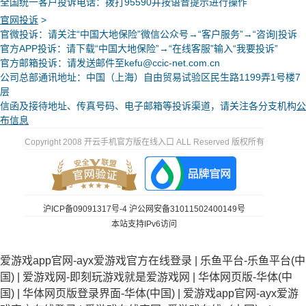
全国统一客户投诉电话：拨打95590并按语音提示进行操作
官网投诉
>
官微投诉
：请关注“中国大地保险”微信公众号→“客户服务”→“咨询|投诉
官方APP投诉：请下载“中国大地保险”→“在线客服”输入“我要投诉”
官方邮箱投诉：请发送邮件至kefu@ccic-net.com.cn
公司总部通讯地址：中国（上海）自由贸易试验区民生路1199弄1号楼7
层
信函及接待地址、传真号码、电子邮箱等投诉渠道，请关注各分支机构
公
布信息
Copyright 2008 开云手机官方版在线入口 ALL Reserved 版权所有
沪ICP备09091317号-4
沪公网安备31011502400149号
本站支持IPv6访问
爱游戏app官网-ayx爱游戏官方在线登录
|
乐鱼平台-乐鱼平台(中
国)
|
爱游戏网-即刻玩游戏就是爱游戏网
|
华体网页版-华体(中
国)
|
华体网页版登录界面-华体(中国)
|
爱游戏app官网-ayx爱游